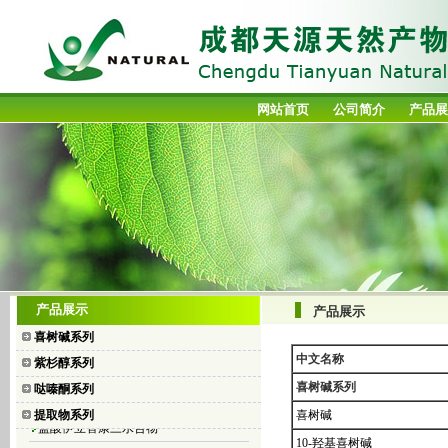
网站首页
公司简介
产品展
喜树碱
产品展示
产品展示
10-羟基喜树碱
喜树碱系列
7-乙基喜树碱
中文名称
紫杉醇系列
7-乙基-10-羟基喜树碱
喜树碱系列
哒嗪酮系列
盐酸拓扑替康
提取物系列
喜树碱
盐酸伊立替康三水合物
二乙酸碘苯
10-羟基喜树碱