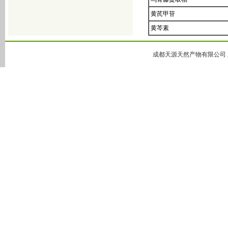
4,5-二溴-3（2H）-哒嗪酮
黄芪甲苷
4,5-二氯-2-甲基哒嗪-3-酮
黄芩素
4,5-二氢-6-甲基-3(2H)-哒嗪酮
5-甲基-3(2H)-哒嗪酮
成都天源天然产物有限公司 版
6-甲基-3-哒嗪酮
哒嗪
大豆异黄酮
黄豆苷元
金雀异黄酮
亚麻木酚素
葛根素
葛根黄酮
白藜芦醇
丹参酮ⅡA
绿原酸
金银花提取物
黄芩苷