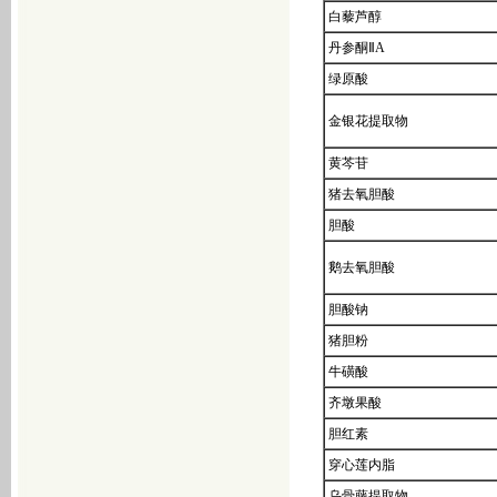
白藜芦醇
α-葡萄糖基橘皮苷
丹参酮ⅡA
喜树碱
绿原酸
10-羟基喜树碱
7-乙基喜树碱
金银花提取物
7-乙基-10-羟基喜树碱
黄芩苷
盐酸拓扑替康
猪去氧胆酸
盐酸伊立替康三水合物
胆酸
二乙酸碘苯
4-哌啶基哌啶
鹅去氧胆酸
4-哌啶基哌啶甲酰氯盐酸盐
胆酸钠
紫杉醇
猪胆粉
多西他赛
三水多烯紫杉醇
牛磺酸
左西孟旦
齐墩果酸
盐酸雷莫司琼
胆红素
地奥司明
穿心莲内脂
4，5-二氯-3（2H）-哒嗪酮
乌骨藤提取物