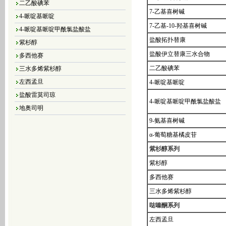
4-哌啶基哌啶
7-乙基喜树碱
4-哌啶基哌啶甲酰氯盐酸盐
7-乙基-10-羟基喜树碱
紫杉醇
盐酸拓扑替康
多西他赛
盐酸伊立替康三水合物
三水多烯紫杉醇
二乙酸碘苯
左西孟旦
4-哌啶基哌啶
盐酸雷莫司琼
4-哌啶基哌啶甲酰氯盐酸盐
地奥司明
4，5-二氯-3（2H）-哒嗪酮
9-氨基喜树碱
4,5-二溴-3（2H）-哒嗪酮
α-葡萄糖基橘皮苷
4,5-二氯-2-甲基哒嗪-3-酮
紫杉醇系列
4,5-二氢-6-甲基-3(2H)-哒嗪酮
紫杉醇
5-甲基-3(2H)-哒嗪酮
多西他赛
6-甲基-3-哒嗪酮
三水多烯紫杉醇
哒嗪
哒嗪酮系列
大豆异黄酮
左西孟旦
黄豆苷元