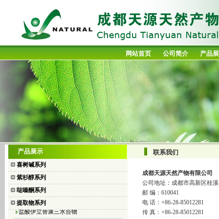
网站首页
公司简介
产品展
喜树碱
产品展示
联系我们
10-羟基喜树碱
喜树碱系列
7-乙基喜树碱
成都天源天然产物有限公司
紫杉醇系列
7-乙基-10-羟基喜树碱
公司地址：成都市高新区桂溪
哒嗪酮系列
邮 编：610041
盐酸拓扑替康
电 话：+86-28-85012281
提取物系列
盐酸伊立替康三水合物
传 真：+86-28-85012281