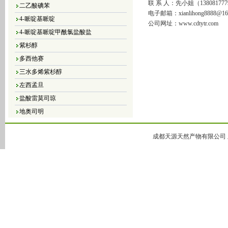
二乙酸碘苯
联 系 人：先小姐（138081777
电子邮箱：xianlihong8888@16
4-哌啶基哌啶
公司网址：www.cdtytr.com
4-哌啶基哌啶甲酰氯盐酸盐
紫杉醇
多西他赛
三水多烯紫杉醇
左西孟旦
盐酸雷莫司琼
地奥司明
4，5-二氯-3（2H）-哒嗪酮
4,5-二溴-3（2H）-哒嗪酮
成都天源天然产物有限公司 版
4,5-二氯-2-甲基哒嗪-3-酮
4,5-二氢-6-甲基-3(2H)-哒嗪酮
5-甲基-3(2H)-哒嗪酮
6-甲基-3-哒嗪酮
哒嗪
大豆异黄酮
黄豆苷元