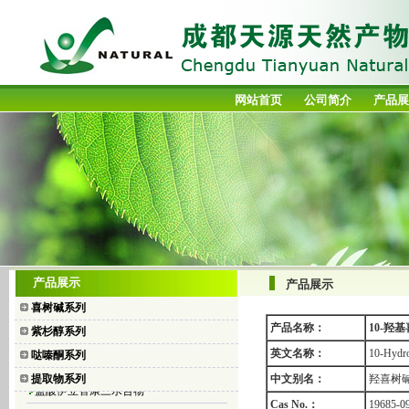
网站首页
公司简介
产品展
喜树碱
产品展示
产品展示
10-羟基喜树碱
喜树碱系列
7-乙基喜树碱
产品名称：
10-羟
紫杉醇系列
7-乙基-10-羟基喜树碱
英文名称：
10-Hydr
哒嗪酮系列
盐酸拓扑替康
提取物系列
中文别名：
羟喜树碱
盐酸伊立替康三水合物
Cas No.：
19685-0
二乙酸碘苯