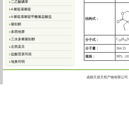
4-哌啶基哌啶
4-哌啶基哌啶甲酰氯盐酸盐
结构式：
紫杉醇
多西他赛
三水多烯紫杉醇
C
H
分子式：
2
0
1
6
左西孟旦
分子量：
364.35
盐酸雷莫司琼
规格：
99%（
地奥司明
4，5-二氯-3（2H）-哒嗪酮
4,5-二溴-3（2H）-哒嗪酮
成都天源天然产物有限公司 版
4,5-二氯-2-甲基哒嗪-3-酮
4,5-二氢-6-甲基-3(2H)-哒嗪酮
5-甲基-3(2H)-哒嗪酮
6-甲基-3-哒嗪酮
哒嗪
大豆异黄酮
黄豆苷元