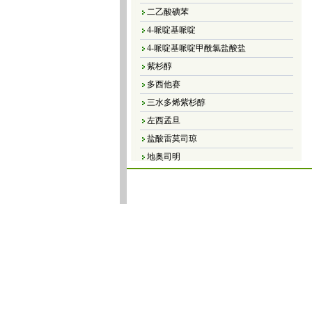
二乙酸碘苯
4-哌啶基哌啶
4-哌啶基哌啶甲酰氯盐酸盐
紫杉醇
多西他赛
三水多烯紫杉醇
左西孟旦
盐酸雷莫司琼
地奥司明
4，5-二氯-3（2H）-哒嗪酮
4,5-二溴-3（2H）-哒嗪酮
4,5-二氯-2-甲基哒嗪-3-酮
4,5-二氢-6-甲基-3(2H)-哒嗪酮
5-甲基-3(2H)-哒嗪酮
6-甲基-3-哒嗪酮
哒嗪
大豆异黄酮