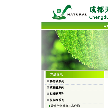
网
喜树碱
产品展示
10-羟基喜树碱
喜树碱系列
7-乙基喜树碱
紫杉醇系列
7-乙基-10-羟基喜树碱
哒嗪酮系列
盐酸拓扑替康
提取物系列
盐酸伊立替康三水合物