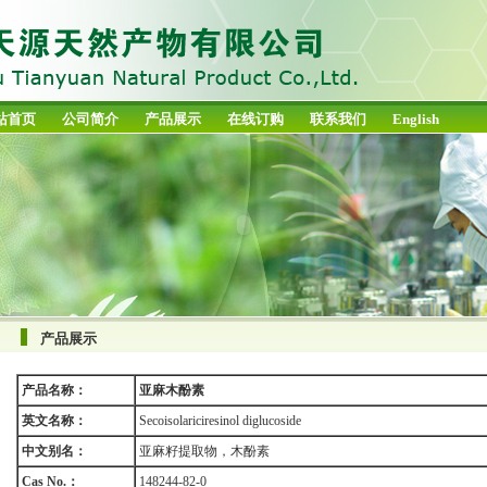
站首页
公司简介
产品展示
在线订购
联系我们
English
产品展示
产品名称：
亚麻木酚素
英文名称：
Secoisolariciresinol diglucoside
中文别名：
亚麻籽提取物，木酚素
Cas No.：
148244-82-0