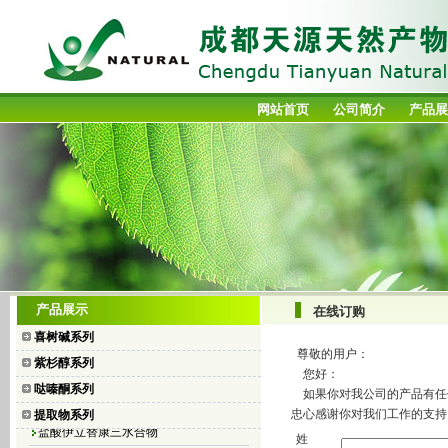
网站首页
公司简介
产品展
喜树碱
产品展示
在线订购
10-羟基喜树碱
喜树碱系列
7-乙基喜树碱
尊敬的用户：
紫杉醇系列
7-乙基-10-羟基喜树碱
您好：
哒嗪酮系列
如果你对我公司的产品有任何
盐酸拓扑替康
忠心感谢你对我们工作的支持
提取物系列
盐酸伊立替康三水合物
姓