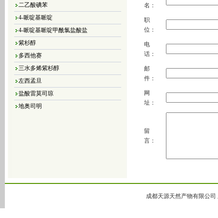
二乙酸碘苯
名：
4-哌啶基哌啶
职
4-哌啶基哌啶甲酰氯盐酸盐
位：
紫杉醇
电
多西他赛
话：
三水多烯紫杉醇
邮
左西孟旦
件：
盐酸雷莫司琼
网
地奥司明
址：
4，5-二氯-3（2H）-哒嗪酮
4,5-二溴-3（2H）-哒嗪酮
留
4,5-二氯-2-甲基哒嗪-3-酮
言：
4,5-二氢-6-甲基-3(2H)-哒嗪酮
5-甲基-3(2H)-哒嗪酮
6-甲基-3-哒嗪酮
哒嗪
成都天源天然产物有限公司 版
大豆异黄酮
黄豆苷元