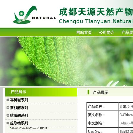
网站首页
公司简介
产品展
喜树碱
产品展示
产品展示
10-羟基喜树碱
喜树碱系列
7-乙基喜树碱
产品名称：
3-氯-5
紫杉醇系列
7-乙基-10-羟基喜树碱
英文名称：
3-Chloro
哒嗪酮系列
盐酸拓扑替康
提取物系列
中文别名：
3-氯-5
盐酸伊立替康三水合物
Cas No.：
89283-3
二乙酸碘苯