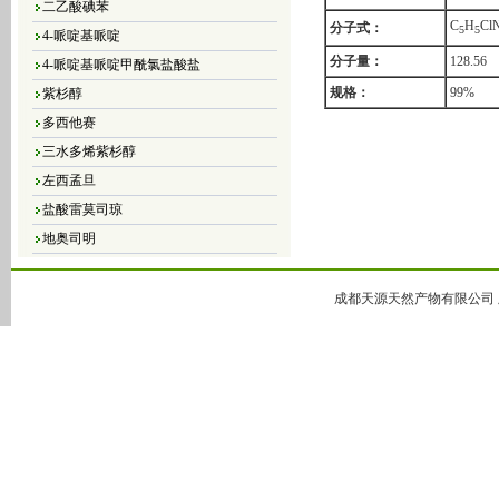
C
H
Cl
4-哌啶基哌啶
分子式：
5
5
4-哌啶基哌啶甲酰氯盐酸盐
分子量：
128.56
紫杉醇
规格：
99%
多西他赛
三水多烯紫杉醇
左西孟旦
盐酸雷莫司琼
地奥司明
4，5-二氯-3（2H）-哒嗪酮
4,5-二溴-3（2H）-哒嗪酮
成都天源天然产物有限公司 版
4,5-二氯-2-甲基哒嗪-3-酮
4,5-二氢-6-甲基-3(2H)-哒嗪酮
5-甲基-3(2H)-哒嗪酮
6-甲基-3-哒嗪酮
哒嗪
大豆异黄酮
黄豆苷元