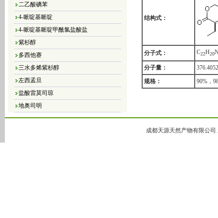
二乙酸碘苯
4-哌啶基哌啶
结构式：
4-哌啶基哌啶甲酰氯盐酸盐
紫杉醇
多西他赛
C
H
分子式：
2
2
2
0
三水多烯紫杉醇
分子量：
376.405
左西孟旦
规格：
90%，9
盐酸雷莫司琼
地奥司明
4，5-二氯-3（2H）-哒嗪酮
4,5-二溴-3（2H）-哒嗪酮
成都天源天然产物有限公司 版
4,5-二氯-2-甲基哒嗪-3-酮
4,5-二氢-6-甲基-3(2H)-哒嗪酮
5-甲基-3(2H)-哒嗪酮
6-甲基-3-哒嗪酮
哒嗪
大豆异黄酮
黄豆苷元