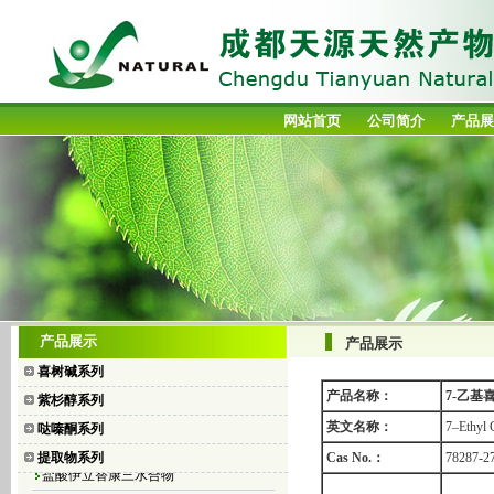
网站首页
公司简介
产品展
喜树碱
产品展示
产品展示
10-羟基喜树碱
喜树碱系列
7-乙基喜树碱
产品名称：
7-乙基
紫杉醇系列
7-乙基-10-羟基喜树碱
英文名称：
7–Ethyl 
哒嗪酮系列
盐酸拓扑替康
提取物系列
Cas No.：
78287-2
盐酸伊立替康三水合物