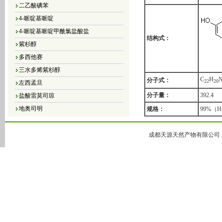
二乙酸碘苯
4-哌啶基哌啶
4-哌啶基哌啶甲酰氯盐酸盐
结构式：
紫杉醇
多西他赛
三水多烯紫杉醇
左西孟旦
C
H
分子式：
2
2
2
0
盐酸雷莫司琼
分子量：
392.4
地奥司明
规格：
99%（
4，5-二氯-3（2H）-哒嗪酮
4,5-二溴-3（2H）-哒嗪酮
成都天源天然产物有限公司 版
4,5-二氯-2-甲基哒嗪-3-酮
4,5-二氢-6-甲基-3(2H)-哒嗪酮
5-甲基-3(2H)-哒嗪酮
6-甲基-3-哒嗪酮
哒嗪
大豆异黄酮
黄豆苷元