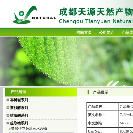
网站首页
公司简介
产品展
喜树碱
产品展示
产品展示
10-羟基喜树碱
喜树碱系列
7-乙基喜树碱
产品名称：
7-乙基-
紫杉醇系列
7-乙基-10-羟基喜树碱
英文名称：
7–Ethyl
哒嗪酮系列
盐酸拓扑替康
提取物系列
中文别名：
SN-38
盐酸伊立替康三水合物
Cas No.：
86639-5