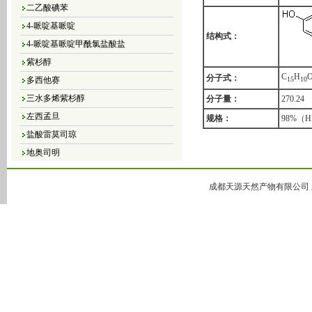
二乙酸碘苯
4-哌啶基哌啶
结构式：
4-哌啶基哌啶甲酰氯盐酸盐
紫杉醇
多西他赛
C
H
分子式：
1
5
1
0
三水多烯紫杉醇
分子量：
270.24
左西孟旦
规格：
98%（
盐酸雷莫司琼
地奥司明
4，5-二氯-3（2H）-哒嗪酮
4,5-二溴-3（2H）-哒嗪酮
成都天源天然产物有限公司 版
4,5-二氯-2-甲基哒嗪-3-酮
4,5-二氢-6-甲基-3(2H)-哒嗪酮
5-甲基-3(2H)-哒嗪酮
6-甲基-3-哒嗪酮
哒嗪
大豆异黄酮
黄豆苷元