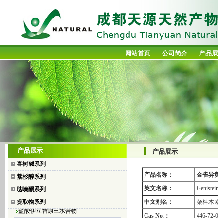
网站首页
公司简介
产品展
喜树碱
产品展示
产品展示
10-羟基喜树碱
喜树碱系列
7-乙基喜树碱
产品名称：
金雀异
紫杉醇系列
7-乙基-10-羟基喜树碱
英文名称：
Genistei
哒嗪酮系列
盐酸拓扑替康
提取物系列
中文别名：
染料木素;
盐酸伊立替康三水合物
Cas No.：
446-72-