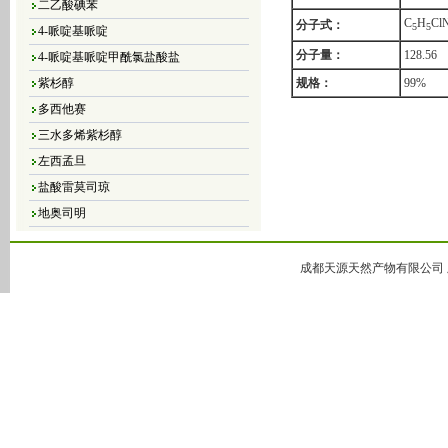
4-哌啶基哌啶
C
H
Cl
分子式：
5
5
4-哌啶基哌啶甲酰氯盐酸盐
分子量：
128.56
紫杉醇
规格：
99%
多西他赛
三水多烯紫杉醇
左西孟旦
盐酸雷莫司琼
地奥司明
4，5-二氯-3（2H）-哒嗪酮
4,5-二溴-3（2H）-哒嗪酮
成都天源天然产物有限公司 版
4,5-二氯-2-甲基哒嗪-3-酮
4,5-二氢-6-甲基-3(2H)-哒嗪酮
5-甲基-3(2H)-哒嗪酮
6-甲基-3-哒嗪酮
哒嗪
大豆异黄酮
黄豆苷元