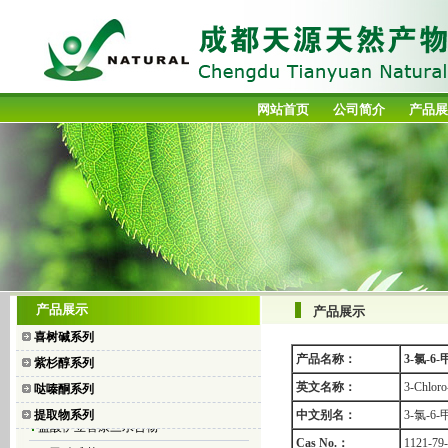
网站首页
公司简介
产品展
喜树碱
产品展示
产品展示
10-羟基喜树碱
喜树碱系列
7-乙基喜树碱
产品名称：
3-氯-6
紫杉醇系列
7-乙基-10-羟基喜树碱
英文名称：
3-Chloro
哒嗪酮系列
盐酸拓扑替康
提取物系列
中文别名：
3-氯-6
盐酸伊立替康三水合物
Cas No.：
1121-79
二乙酸碘苯