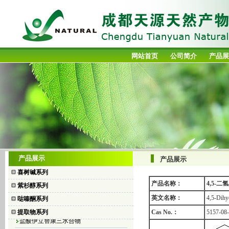
网站首页
公司简介
产品展
喜树碱
产品展示
产品展示
10-羟基喜树碱
喜树碱系列
7-乙基喜树碱
产品名称：
4,5-二氢
紫杉醇系列
7-乙基-10-羟基喜树碱
英文名称：
4,5-Dihy
哒嗪酮系列
盐酸拓扑替康
提取物系列
Cas No.：
5157-08
盐酸伊立替康三水合物