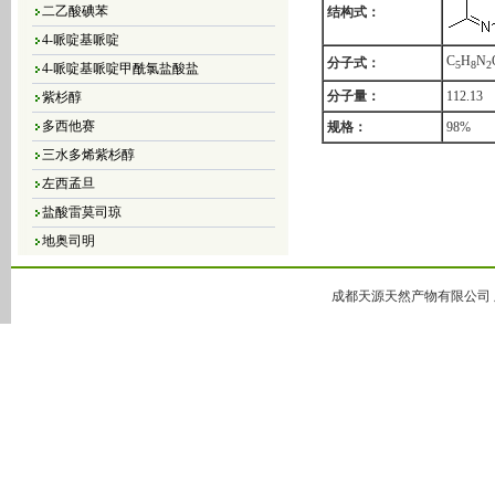
二乙酸碘苯
结构式：
4-哌啶基哌啶
4-哌啶基哌啶甲酰氯盐酸盐
C
H
N
分子式：
5
8
2
紫杉醇
分子量：
112.13
多西他赛
规格：
98%
三水多烯紫杉醇
左西孟旦
盐酸雷莫司琼
地奥司明
4，5-二氯-3（2H）-哒嗪酮
4,5-二溴-3（2H）-哒嗪酮
成都天源天然产物有限公司 版
4,5-二氯-2-甲基哒嗪-3-酮
4,5-二氢-6-甲基-3(2H)-哒嗪酮
5-甲基-3(2H)-哒嗪酮
6-甲基-3-哒嗪酮
哒嗪
大豆异黄酮
黄豆苷元