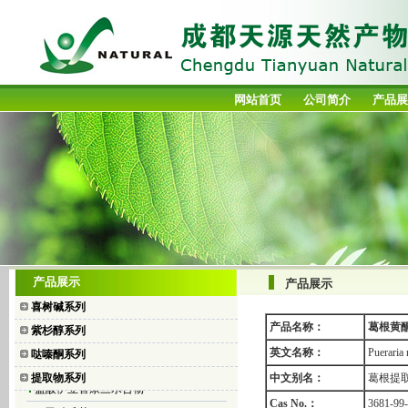
网站首页
公司简介
产品展
喜树碱
产品展示
产品展示
10-羟基喜树碱
喜树碱系列
7-乙基喜树碱
产品名称：
葛根黄
紫杉醇系列
7-乙基-10-羟基喜树碱
英文名称：
Pueraria 
哒嗪酮系列
盐酸拓扑替康
提取物系列
中文别名：
葛根提
盐酸伊立替康三水合物
Cas No.：
3681-99
二乙酸碘苯