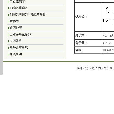
4-哌啶基哌啶
4-哌啶基哌啶甲酰氯盐酸盐
结构式：
紫杉醇
多西他赛
三水多烯紫杉醇
C
H
分子式：
2
1
2
0
左西孟旦
分子量：
416.38
盐酸雷莫司琼
规格：
10%-8
地奥司明
4，5-二氯-3（2H）-哒嗪酮
4,5-二溴-3（2H）-哒嗪酮
成都天源天然产物有限公司 版
4,5-二氯-2-甲基哒嗪-3-酮
4,5-二氢-6-甲基-3(2H)-哒嗪酮
5-甲基-3(2H)-哒嗪酮
6-甲基-3-哒嗪酮
哒嗪
大豆异黄酮
黄豆苷元