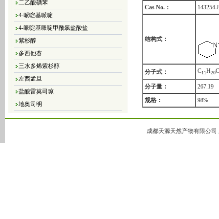
Cas No.：
143254-
4-哌啶基哌啶
4-哌啶基哌啶甲酰氯盐酸盐
紫杉醇
结构式：
多西他赛
三水多烯紫杉醇
C
H
C
分子式：
1
1
2
0
左西孟旦
分子量：
267.19
盐酸雷莫司琼
地奥司明
规格：
98%
4，5-二氯-3（2H）-哒嗪酮
4,5-二溴-3（2H）-哒嗪酮
成都天源天然产物有限公司 版
4,5-二氯-2-甲基哒嗪-3-酮
4,5-二氢-6-甲基-3(2H)-哒嗪酮
5-甲基-3(2H)-哒嗪酮
6-甲基-3-哒嗪酮
哒嗪
大豆异黄酮
黄豆苷元