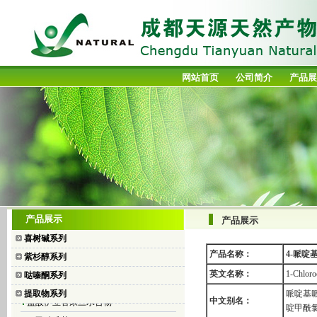
网站首页
公司简介
产品展
喜树碱
产品展示
产品展示
10-羟基喜树碱
喜树碱系列
7-乙基喜树碱
产品名称：
4-哌啶
紫杉醇系列
7-乙基-10-羟基喜树碱
英文名称：
1-Chloro
哒嗪酮系列
盐酸拓扑替康
提取物系列
哌啶基哌
盐酸伊立替康三水合物
中文别名：
啶甲酰
二乙酸碘苯